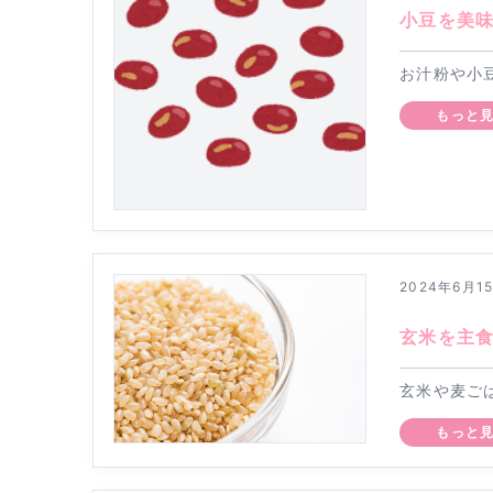
小豆を美
お汁粉や小
もっと
2024年6月1
玄米を主
玄米や麦ご
もっと