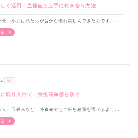
味しく活用！血糖値と上手に付き合う方法
豆粥、小豆は私たちが昔から慣れ親しんできた豆です。...
見る
5日
食材
食に取り入れて 食後高血糖を防ぐ
はん、五穀米など、外食先でもご飯を種類を選べるよう...
見る