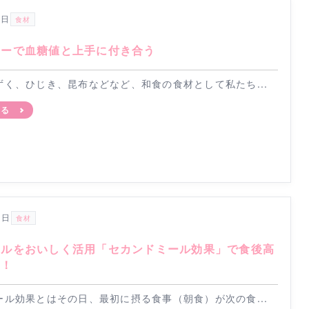
0日
食材
ワーで血糖値と上手に付き合う
ずく、ひじき、昆布などなど、和食の食材として私たち...
見る
0日
食材
ールをおいしく活用「セカンドミール効果」で食後高
を！
ール効果とはその日、最初に摂る食事（朝食）が次の食...