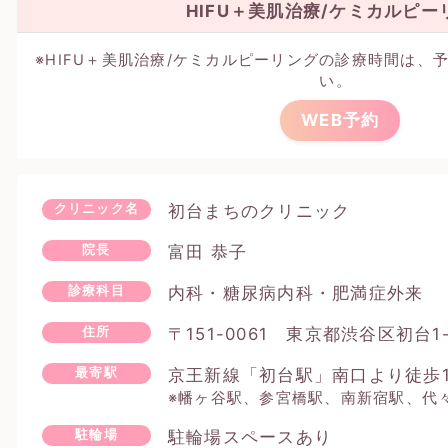
HIFU＋美肌治療/ケミカルピー
※HIFU＋美肌治療/ケミカルピーリングの診療時間は、
い。
WEB予約
初台まちのクリニック
クリニック名
富田 恭子
院長
内科・糖尿病内科・肥満症外来
診療科目
〒151-0061 東京都渋谷区初台1
住所
京王新線「初台駅」南口より徒歩
最寄駅
※幡ヶ谷駅、参宮橋駅、南新宿駅、代
駐輪場スペースあり
駐輪場