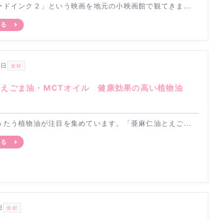
ードインク２」という映画を地元の小映画館で観てきま...
見る
2日
食材
・えごま油・MCTオイル 健康効果の高い植物油
？
うたう植物油が注目を集めています。「亜麻仁油とえご...
見る
日
食材