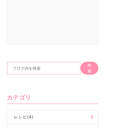
検
ブ
索
ロ
グ
内
カテゴリ
を
検
索
レシピ(4)