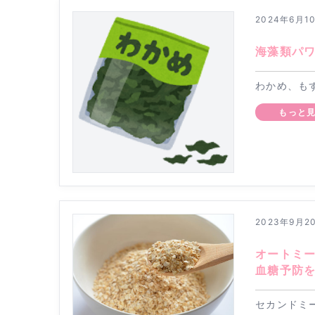
2024年6月1
海藻類パ
わかめ、も
もっと
2023年9月2
オートミ
血糖予防
セカンドミ