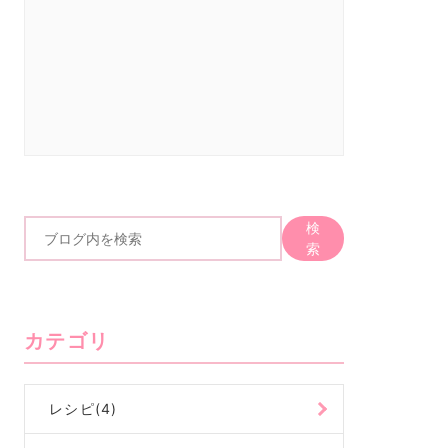
検
ブ
索
ロ
グ
内
カテゴリ
を
検
索
レシピ(4)