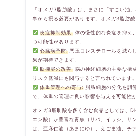
「オメガ3脂肪酸」は、まさに「すごい油
事から摂る必要があります。オメガ3脂肪
炎症抑制効果:
体の慢性的な炎症を抑え
つ可能性があります。
心臓病予防:
悪玉コレステロールを減ら
果が期待できます。
脳機能の改善:
脳の神経細胞の主要な構
リスク低減にも関与すると言われています
体重管理への寄与:
脂肪細胞の分化を調
で、体重の管理に良い影響を与える可能性
オメガ3脂肪酸を多く含む食品としては、D
エン酸）が豊富な青魚（サバ、イワシ、サ
は、亜麻仁油（あまにゆ）、えごま油、チ